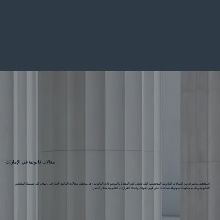
مقالات قانونية في الإمارات
استكشف مجموعة من المقالات القانونية المتخصصة التي تغطي أهم القضايا والموضوعات القانونية : في مختلف مجالات القانون الإماراتي . نهدف إلى تبسيط المفاهيم
القانونية وتقديم معلومات موثوقة تساعدك على فهم حقوقك واتخاذ القرارات القانونية بشكل أفضل.