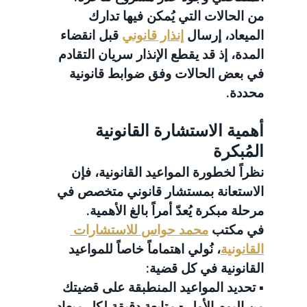
من الحالات التي يُمكن فيها تدارك 
الميعاد، إرسال 
إنذار قانوني
 قبل انقضاء 
المدة، إذ قد يقطع الإنذار سريان التقادم 
في بعض الحالات وفق ضوابط قانونية 
محددة.
أهمية الاستشارة القانونية 
المُبكرة
نظراً لخطورة المواعيد القانونية، فإن 
الاستعانة بمستشار قانوني متخصص في 
مرحلة مبكرة يُعدّ أمراً بالغ الأهمية.
في مكتب 
محمد حواس للاستشارات 
القانونية
، نُولي اهتماماً خاصاً للمواعيد 
القانونية في كل قضية:
▪️ تحديد المواعيد المنطبقة على قضيتك 
من اليوم الأول ▪️ متابعة دقيقة لكل ميعاد 