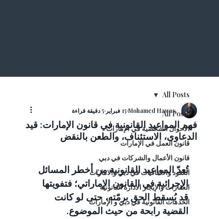
All Posts
Mohamed Hawas
15 فبراير
5 دقيقة قراءة
All Posts
فهم المواعيد القانونية في قانون الإمارات: قيد
الأحوال الشخصية في الإمارات
الدعاوى، الاستئناف، والطعن بالنقض
قانون العمل في الإمارات
قانون الأعمال والشركات في دبي
تُعدّ المواعيد القانونية من أخطر المسائل 
العقود والاتفاقيات في دبي والامارات
الإجرائية في القانون الإماراتي؛ فتفويتها 
العقارات والإيجار الادارة القانونية
قد يُسقط الحق برمّته، حتى لو كانت 
الخدمات القانونية في دبي و الإمارات
القضية رابحة من حيث الموضوع.