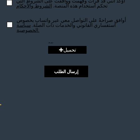
أؤكد أنني قد قرأت وفهمت ووافقت على الشروط التي
تحكم استخدام هذه المنصة.
الشروط والأحكام
أوافق صراحةً على التواصل معي عبر واتساب بخصوص
استفساري القانوني والخدمات ذات الصلة.
سياسة
الخصوصية.
ارفق ملف
تحميل
إرسال الطلب