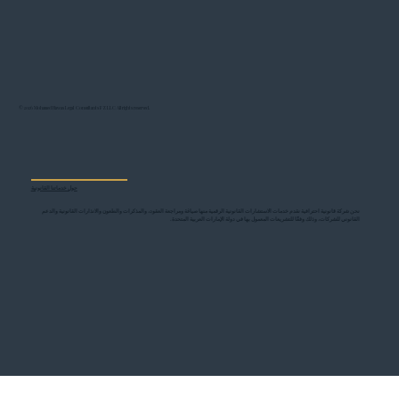
© 2026 Mohamed Hawas Legal Consultants FZ LLC All rights reserved.
حول خدماتنا القانونية
نحن شركة قانونية احترافية نقدم خدمات الاستشارات القانونية الرقمية منها صياغة ومراجعة العقود، والمذكرات والطعون والانذارات القانونية والدعم
القانوني للشركات، وذلك وفقًا للتشريعات المعمول بها في دولة الإمارات العربية المتحدة.
info@mohamedmokhtarhawas.com